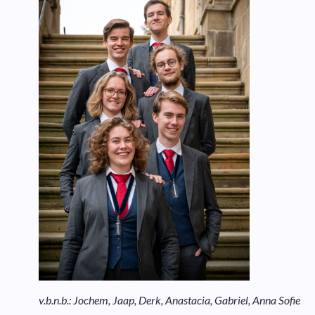
v.b.n.b.: Jochem, Jaap, Derk, Anastacia, Gabriel, Anna Sofie