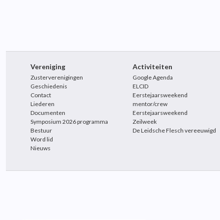
Vereniging
Activiteiten
Zusterverenigingen
Google Agenda
Geschiedenis
ELCID
Contact
Eerstejaarsweekend
Liederen
mentor/crew
Documenten
Eerstejaarsweekend
Symposium 2026 programma
Zeilweek
Bestuur
De Leidsche Flesch vereeuwigd
Word lid
Nieuws