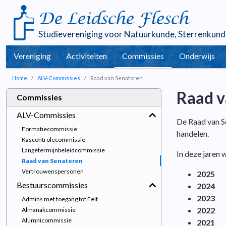
De Leidsche Flesch
Studievereniging voor
Natuurkunde
,
Sterrenkund
Vereniging
Activiteiten
Commissies
Onderwijs
Home
ALV-Commissies
Raad van Senatoren
Raad v
Commissies
ALV-Commissies
De Raad van Se
Formatiecommissie
handelen.
Kascontrolecommissie
Langetermijnbeleidcommissie
In deze jaren 
Raad van Senatoren
Vertrouwenspersonen
2025
Bestuurscommissies
2024
2023
Admins met toegang tot Felt
2022
Almanakcommissie
Alumnicommissie
2021