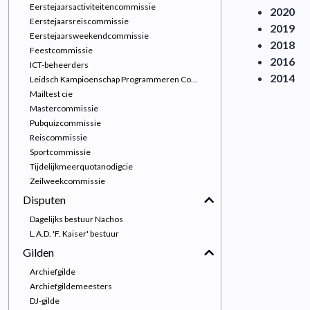
Eerstejaarsactiviteitencommissie
2020
Eerstejaarsreiscommissie
2019
Eerstejaarsweekendcommissie
2018
Feestcommissie
2016
ICT-beheerders
2014
Leidsch Kampioenschap Programmeren Commissie
Mailtest cie
Mastercommissie
Pubquizcommissie
Reiscommissie
Sportcommissie
Tijdelijkmeerquotanodigcie
Zeilweekcommissie
Disputen
Dagelijks bestuur Nachos
L.A.D. 'F. Kaiser' bestuur
Gilden
Archiefgilde
Archiefgildemeesters
DJ-gilde